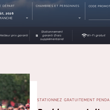
E DÉPART
CHAMBRES ET PERSONNES
CODE PROMO
ût, 2026
MANCHE
Stationnement
Meilleur prix garanti
garanti (frais
Wi-Fi gratuit
supplémentaire)
STATIONNEZ GRATUITEMENT PENDA