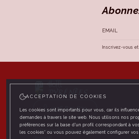
Abonnez
Inscrivez-vous et
ACCEPTATION DE COOKIES
+376 879 879
Les cookies sont importants pour vous, car ils influenc
demandes à travers le site web. Nous utilisons nos pro
préférences sur la base d'un profil correspondant à vos 
Av. Príncep Benlloch 20 Andorra la Vella
les cookies' ou vous pouvez également configurer vos p
(Andorra)