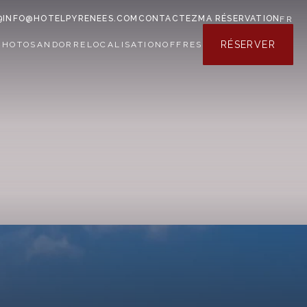
9
INFO@HOTELPYRENEES.COM
CONTACTEZ
MA RÉSERVATION
FR
RÉSERVER
PHOTOS
ANDORRE
LOCALISATION
OFFRES