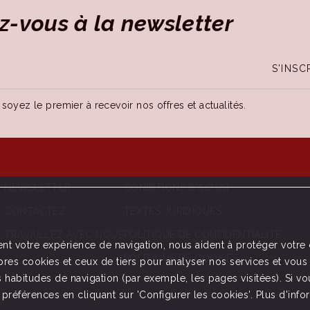
-vous à la newsletter
S'INSC
 soyez le premier à recevoir nos offres et actualités.
NEWSLETTER
CONDITIONS D'ACHAT
CONTACTEZ
TEXTES JURIDIQUES
TRAVAILLEZ AVEC NOUS
POLITIQUE DE CONFIDENTIALITÉ
ent votre expérience de navigation, nous aident à protéger votre
POLITIQUE DE COOKIES
pres cookies et ceux de tiers pour analyser nos services et vous
habitudes de navigation (par exemple, les pages visitées). Si vou
références en cliquant sur 'Configurer les cookies'. Plus d'inf