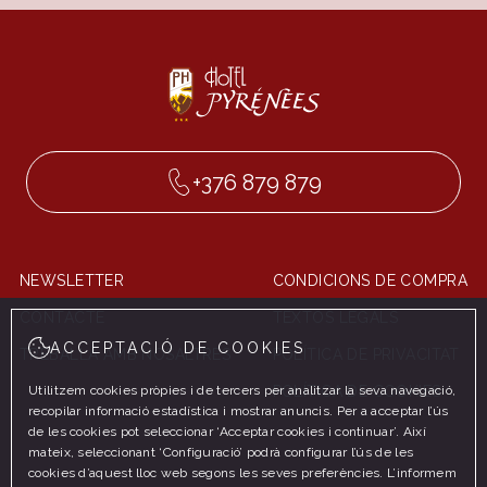
+376 879 879
NEWSLETTER
CONDICIONS DE COMPRA
CONTACTE
TEXTOS LEGALS
ACCEPTACIÓ DE COOKIES
TREBALLA AMB NOSALTRES
POLÍTICA DE PRIVACITAT
Utilitzem cookies pròpies i de tercers per analitzar la seva navegació,
POLÍTICA DE COOKIES
recopilar informació estadística i mostrar anuncis. Per a acceptar l’ús
de les cookies pot seleccionar ‘Acceptar cookies i continuar’. Així
mateix, seleccionant ‘Configuració’ podrà configurar l’ús de les
cookies d’aquest lloc web segons les seves preferències. L’informem