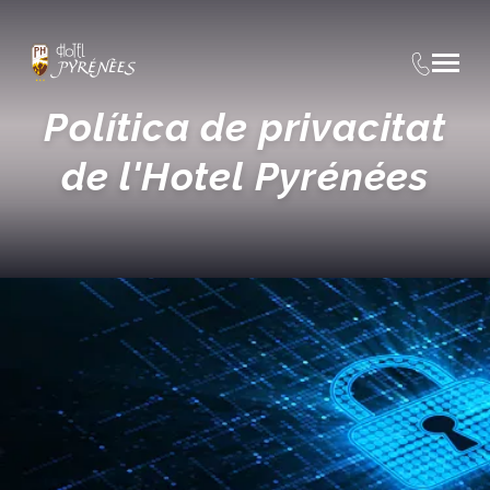
Política de privacitat
de l'Hotel Pyrénées
Inici
/
Política de privadesa
Recollida i tractament de dades personals
En aquest lloc web no es recull cap dada personal sense
el vostre consentiment, ni se cedeixen a tercers. Les
dades que se sol·liciten als usuaris són les estrictament