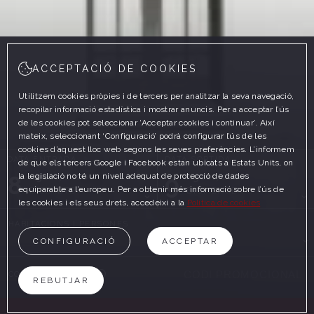
ACCEPTACIÓ DE COOKIES
Utilitzem cookies pròpies i de tercers per analitzar la seva navegació,
recopilar informació estadística i mostrar anuncis. Per a acceptar l’ús
de les cookies pot seleccionar ‘Acceptar cookies i continuar’. Així
mateix, seleccionant ‘Configuració’ podrà configurar l’ús de les
cookies d’aquest lloc web segons les seves preferències. L’informem
DATA ENTRADA
DATA SORTIDA
de que els tercers Google i Facebook estan ubicats a Estats Units, on
8
9
la legislació no té un nivell adequat de protecció de dades
Agost, 2026
Agost, 2026
equiparable a l’europeu. Per a obtenir més informació sobre l’ús de
DISSABTE
DIUMENGE
les cookies i els seus drets, accedeixi a la
Política de cookies
HABITACIONS I PERSONES
CONFIGURACIÓ
ACCEPTAR
CODI PROMOCIONAL
REBUTJAR