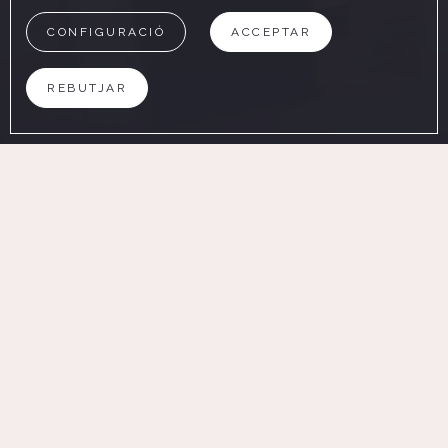
CONFIGURACIÓ
ACCEPTAR
REBUTJAR
AL WEB OFICIAL
AVANTATGES DE RESERVAR
Pàrquing garantit (pagament
Millor preu garantit
Wifi gratuït
extra)
Inici
/
Reservar
Reserva a l'Hotel Pyrénées