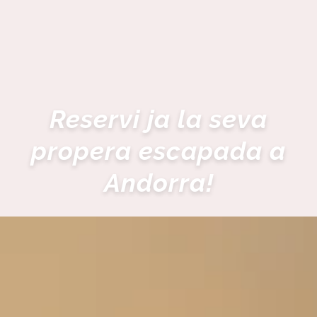
Reservi ja la seva
propera escapada a
Andorra!