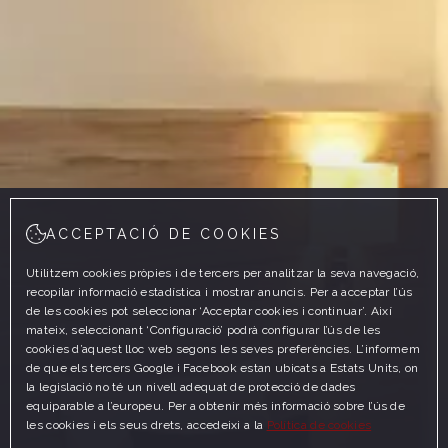
ACCEPTACIÓ DE COOKIES
Utilitzem cookies pròpies i de tercers per analitzar la seva navegació,
recopilar informació estadística i mostrar anuncis. Per a acceptar l’ús
de les cookies pot seleccionar ‘Acceptar cookies i continuar’. Així
mateix, seleccionant ‘Configuració’ podrà configurar l’ús de les
cookies d’aquest lloc web segons les seves preferències. L’informem
de que els tercers Google i Facebook estan ubicats a Estats Units, on
la legislació no té un nivell adequat de protecció de dades
equiparable a l’europeu. Per a obtenir més informació sobre l’ús de
les cookies i els seus drets, accedeixi a la
Política de cookies