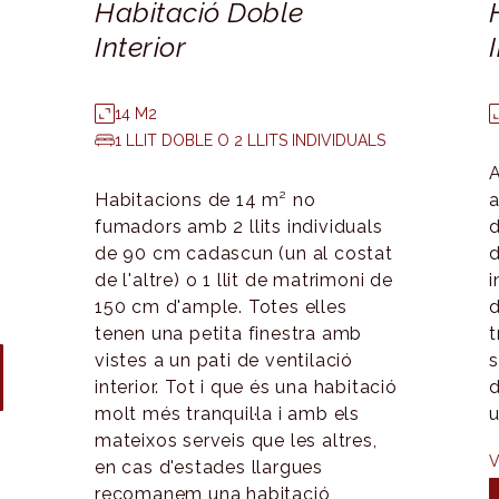
Banyera
Habitació Doble
Interior
14 M2
1 LLIT DOBLE O 2 LLITS INDIVIDUALS
A
i
Habitacions de 14 m² no
a
fumadors amb 2 llits individuals
d
de 90 cm cadascun (un al costat
d
de l'altre) o 1 llit de matrimoni de
i
150 cm d'ample. Totes elles
d
tenen una petita finestra amb
t
vistes a un pati de ventilació
s
interior. Tot i que és una habitació
d
molt més tranquil·la i amb els
u
mateixos serveis que les altres,
en cas d'estades llargues
recomanem una habitació