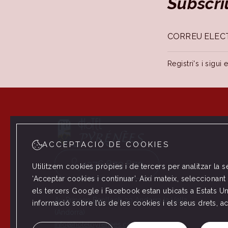
Subscri
Registri's i sigui
ACCEPTACIÓ DE COOKIES
+376 879 879
Utilitzem cookies pròpies i de tercers per analitzar la 
‘Acceptar cookies i continuar’. Així mateix, selecciona
els tercers Google i Facebook estan ubicats a Estats Un
Av. Príncep Benlloch 20 Andorra la Vella
informació sobre l’ús de les cookies i els seus drets, a
(Andorra)
info@hotelpyrenees.com