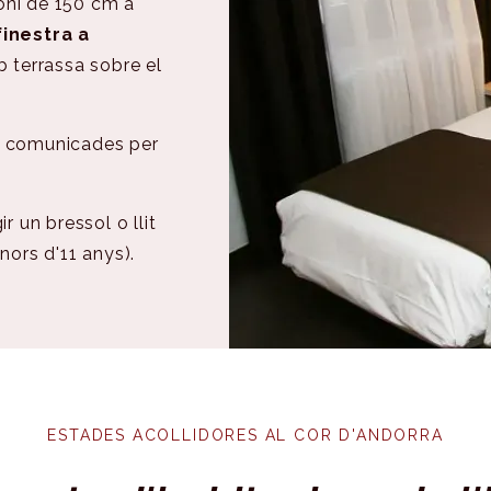
imoni de 150 cm a
finestra a
b terrassa sobre el
s comunicades per
r un bressol o llit
nors d'11 anys).
,00 €/NIT
ESTADES ACOLLIDORES AL COR D'ANDORRA