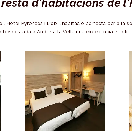
 resta d'habitacions de l
Canals via
 l'Hotel Pyrénées i trobi l'habitació perfecta per a la 
satèl·lit
a teva estada a Andorra la Vella una experiència inoblid
Roba de llit
Lavabo
Armari
Aire condicionat
Telèfon
TV de pantalla
plana