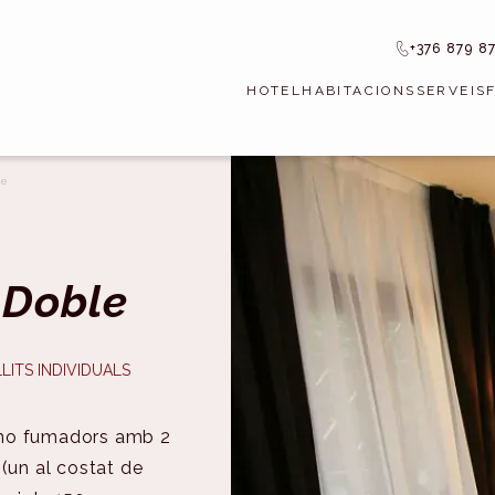
+376 879 8
HOTEL
HABITACIONS
SERVEIS
le
 Doble
LLITS INDIVIDUALS
no fumadors amb 2
(un al costat de