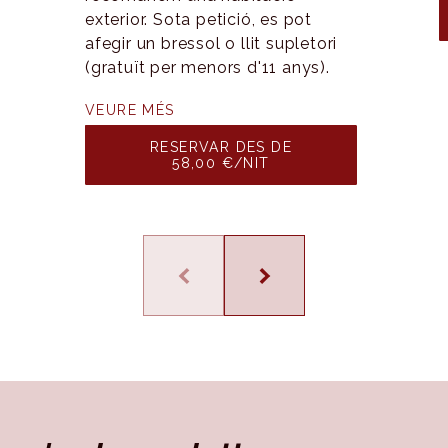
exterior. Sota petició, es pot
afegir un bressol o llit supletori
(gratuït per menors d'11 anys).
VEURE MÉS
RESERVAR DES DE
58,00 €/NIT