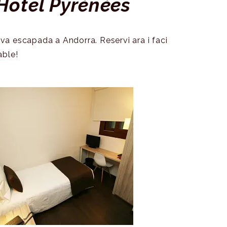
'Hotel Pyrénées
seva escapada a Andorra. Reservi ara i faci
able!