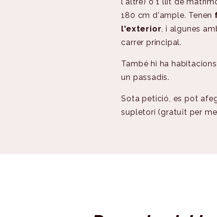
l'altre) o 1 llit de matr
180 cm d'ample. Tenen
l'exterior
, i algunes am
carrer principal.
També hi ha habitacion
un passadís.
Sota petició, es pot afegi
supletori (gratuït per me
RESERVAR DES DE 70