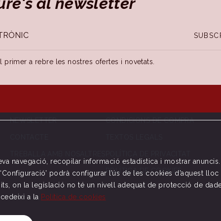
ure's al newsletter
SUBSC
 el primer a rebre les nostres ofertes i novetats.
NEWSLETTER
CONDICIONS DE COMPRA
CONTACTE
TEXTOS LEGALS
TREBALLA AMB NOSALTRES
POLÍTICA DE PRIVACITAT
seva navegació, recopilar informació estadística i mostrar anuncis
POLÍTICA DE COOKIES
nt ‘Configuració’ podrà configurar l’ús de les cookies d’aquest l
its, on la legislació no té un nivell adequat de protecció de dad
ccedeixi a la
Política de cookies