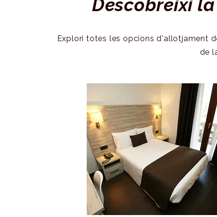
Descobreixi la
ALTRES SERVEIS:
Dutxa
Explori totes les opcions d'allotjament de
de l
Calefacció
Caixa forta
Bany privat
CONTINUAR LLEGINT
Finestra
Servei de
despertador
Tovalloles