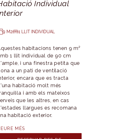
Habitació Individual
Habitació
Interior
23,50 M2
3
9 M2
1 LLIT INDIVIDUAL
Aquestes ha
23,50 m² i 3 
questes habitacions tenen 9 m²
d'ample cada
mb 1 llit individual de 90 cm
amb finestra
'ample, i una finestra petita que
de l'hotel, o
ona a un pati de ventilació
l'aparcament
nterior, encara que es tracta
pot afegir un
'una habitació molt més
supletori (gr
ranquil·la i amb els mateixos
anys).
erveis que les altres, en cas
'estades llargues es recomana
VEURE MÉS
na habitació exterior.
RESE
9
VEURE MÉS