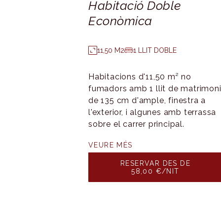
Wifi gratuït
Habitació Doble
Econòmica
Assecador de
cabells
11,50 M2
1 LLIT DOBLE
Habitacions d'11,50 m² no
fumadors amb 1 llit de matrimon
de 135 cm d'ample, finestra a
l'exterior, i algunes amb terrassa
sobre el carrer principal.
VEURE MÉS
RESERVAR DES DE
58,00 €/NIT