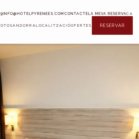
79
INFO@HOTELPYRENEES.COM
CONTACTE
LA MEVA RESERVA
CA
RESERVAR
FOTOS
ANDORRA
LOCALITZACIÓ
OFERTES