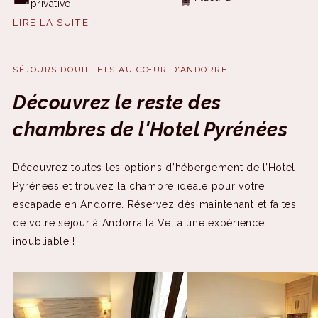
privative
LIRE LA SUITE
Fenêtre
Air conditionné
Service de réveil
Téléphone
SÉJOURS DOUILLETS AU CŒUR D'ANDORRE
Découvrez le reste des
Serviettes de bain
Télévision à écran plat
chambres de l'Hotel Pyrénées
Wifi gratuit
Baignoire
Découvrez toutes les options d’hébergement de l’Hotel
Sèche-cheveux
Pyrénées et trouvez la chambre idéale pour votre
escapade en Andorre. Réservez dès maintenant et faites
de votre séjour à Andorra la Vella une expérience
inoubliable !