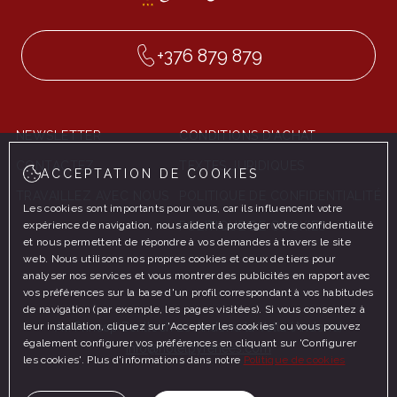
+376 879 879
NEWSLETTER
CONDITIONS D'ACHAT
CONTACTEZ
TEXTES JURIDIQUES
ACCEPTATION DE COOKIES
TRAVAILLEZ AVEC NOUS
POLITIQUE DE CONFIDENTIALITÉ
Les cookies sont importants pour vous, car ils influencent votre
expérience de navigation, nous aident à protéger votre confidentialité
POLITIQUE DE COOKIES
et nous permettent de répondre à vos demandes à travers le site
web. Nous utilisons nos propres cookies et ceux de tiers pour
analyser nos services et vous montrer des publicités en rapport avec
vos préférences sur la base d'un profil correspondant à vos habitudes
de navigation (par exemple, les pages visitées). Si vous consentez à
leur installation, cliquez sur 'Accepter les cookies' ou vous pouvez
Av. Príncep Benlloch 20 Andorra la Vella (Andorra)
également configurer vos préférences en cliquant sur 'Configurer
info@hotelpyrenees.com
les cookies'. Plus d'informations dans notre
Politique de cookies