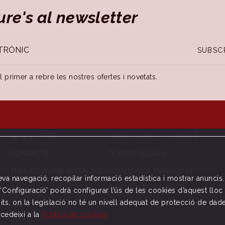
ure's al newsletter
SUBSC
 el primer a rebre les nostres ofertes i novetats.
NEWSLETTER
CONDICIONS DE COMPRA
CONTACTE
TEXTOS LEGALS
TREBALLA AMB NOSALTRES
POLÍTICA DE PRIVACITAT
seva navegació, recopilar informació estadística i mostrar anuncis
POLÍTICA DE COOKIES
nt ‘Configuració’ podrà configurar l’ús de les cookies d’aquest l
its, on la legislació no té un nivell adequat de protecció de dad
ccedeixi a la
Política de cookies