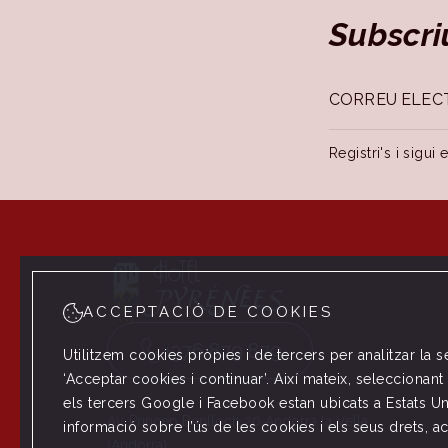
Subscri
Registri's i sigui
ACCEPTACIÓ DE COOKIES
+376 879 879
Utilitzem cookies pròpies i de tercers per analitzar la 
‘Acceptar cookies i continuar’. Així mateix, selecciona
els tercers Google i Facebook estan ubicats a Estats Un
Av. Príncep Benlloch 20 Andorra la Vella
informació sobre l’ús de les cookies i els seus drets, a
(Andorra)