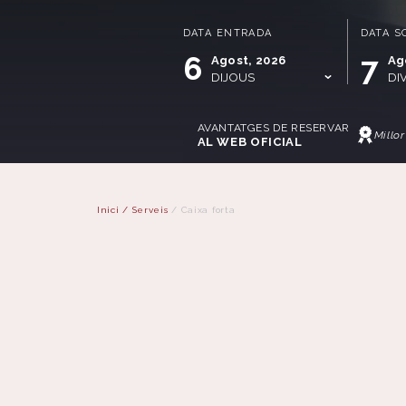
DATA ENTRADA
DATA S
6
7
Agost, 2026
Ag
DIJOUS
DI
AVANTATGES DE RESERVAR
Millor
AL WEB OFICIAL
Inici
/
Serveis
/
Caixa forta