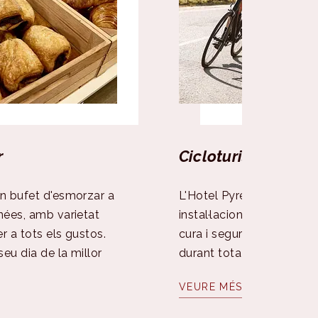
r
Cicloturisme
un bufet d'esmorzar a
L'Hotel Pyrénées, ofereix
nées, amb varietat
instal·lacions especialitz
r a tots els gustos.
cura i seguretat de la sev
eu dia de la millor
durant tota la seva estad
VEURE MÉS