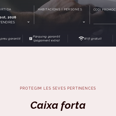
ORTIDA
HABITACIONS I PERSONES
CODI PROMOC
ost, 2026
VENDRES
Pàrquing garantit
 preu garantit
Wifi gratuït
(pagament extra)
PROTEGIM LES SEVES PERTINENCES
Caixa forta