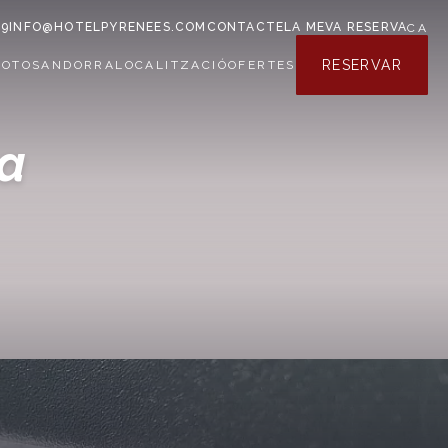
79
INFO@HOTELPYRENEES.COM
CONTACTE
LA MEVA RESERVA
CA
RESERVAR
FOTOS
ANDORRA
LOCALITZACIÓ
OFERTES
da