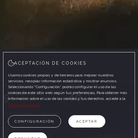
ACEPTACIÓN DE COOKIES
Usamos cookies propias y de terceros para mejorar nuestros
servicios, recopilar información estadística y mostrar anuncios.
FECHA ENTRADA
FECHA SALIDA
Seleccionando “Configuración” podrás configurar el uso de las
9
10
cookies de este sitio web según tus preferencias. Para obtener más
Agosto, 2026
Agosto, 2026
información sobre el uso de las cookies y tus derechos, accede a la
DOMINGO
LUNES
Política de cookies
HABITACIONES Y PERSONAS
CONFIGURACIÓN
ACEPTAR
CÓDIGO PROMOCIONAL