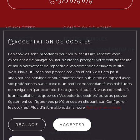
+376 879 879
NEWSLETTER
CONDITIONS D'ACHAT
CONTACTEZ
TEXTES JURIDIQUES
ACCEPTATION DE COOKIES
TRAVAILLEZ AVEC NOUS
POLITIQUE DE CONFIDENTIALITÉ
Les cookies sont importants pour vous, car ils influencent votre
expérience de navigation, nous aident à protéger votre confidentialité
POLITIQUE DE COOKIES
et nous permettent de répondre à vos demandes à travers le site
web. Nous utilisons nos propres cookies et ceux de tiers pour
analyser nos services et vous montrer des publicités en rapport avec
vos préférences sur la base d'un profil correspondant à vos habitudes
de navigation (par exemple, les pages visitées). Si vous consentez à
leur installation, cliquez sur 'Accepter les cookies' ou vous pouvez
Av. Príncep Benlloch 20 Andorra la Vella (Andorra)
également configurer vos préférences en cliquant sur 'Configurer
info@hotelpyrenees.com
les cookies'. Plus d'informations dans notre
Politique de cookies
RÉGLAGE
ACCEPTER
Hotel Pyrenees ©2026