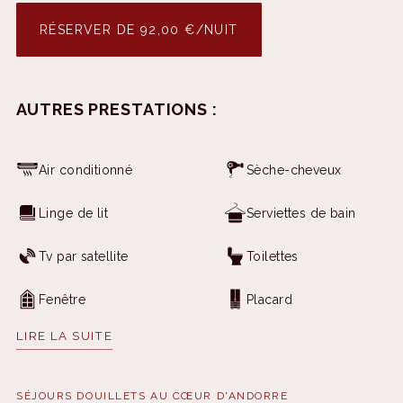
RÉSERVER DE 92,00 €/NUIT
AUTRES PRESTATIONS :
Air conditionné
Sèche-cheveux
Linge de lit
Serviettes de bain
Tv par satellite
Toilettes
Fenêtre
Placard
LIRE LA SUITE
Coffre-fort
Service de réveil
Téléphone
Chauffage
SÉJOURS DOUILLETS AU CŒUR D'ANDORRE