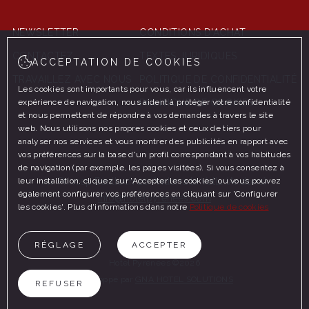
NEWSLETTER
CONDITIONS D'ACHAT
CONTACTEZ
TEXTES JURIDIQUES
ACCEPTATION DE COOKIES
TRAVAILLEZ AVEC NOUS
POLITIQUE DE CONFIDENTIALITÉ
Les cookies sont importants pour vous, car ils influencent votre
expérience de navigation, nous aident à protéger votre confidentialité
POLITIQUE DE COOKIES
et nous permettent de répondre à vos demandes à travers le site
web. Nous utilisons nos propres cookies et ceux de tiers pour
analyser nos services et vous montrer des publicités en rapport avec
vos préférences sur la base d'un profil correspondant à vos habitudes
de navigation (par exemple, les pages visitées). Si vous consentez à
leur installation, cliquez sur 'Accepter les cookies' ou vous pouvez
Av. Príncep Benlloch 20 Andorra la Vella (Andorra)
également configurer vos préférences en cliquant sur 'Configurer
info@hotelpyrenees.com
les cookies'. Plus d'informations dans notre
Politique de cookies
RÉGLAGE
ACCEPTER
Hotel Pyrenees ©2026
Développé par
GNA HOTEL SOLUTIONS
REFUSER