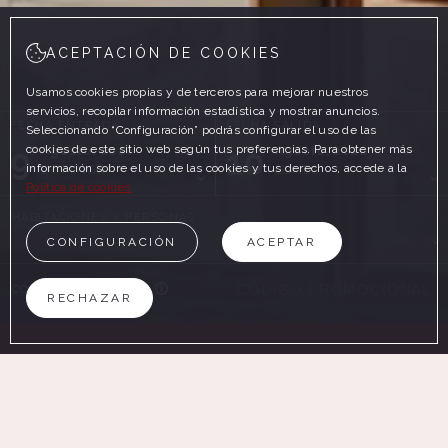
ACEPTACIÓN DE COOKIES
Usamos cookies propias y de terceros para mejorar nuestros
servicios, recopilar información estadística y mostrar anuncios.
FECHA ENTRADA
FECHA SALIDA
Seleccionando “Configuración” podrás configurar el uso de las
9
10
cookies de este sitio web según tus preferencias. Para obtener más
Agosto, 2026
Agosto, 2026
información sobre el uso de las cookies y tus derechos, accede a la
DOMINGO
LUNES
Política de cookies
HABITACIONES Y PERSONAS
CONFIGURACIÓN
ACEPTAR
CÓDIGO PROMOCIONAL
RECHAZAR
BUSCAR
EN LA WEB OFICIAL
VENTAJAS DE RESERVAR