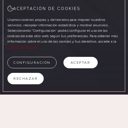
ACEPTACIÓN DE COOKIES
Usamos cookies propias y de terceros para mejorar nuestros
servicios, recopilar información estadística y mostrar anuncios.
FECHA ENTRADA
FECHA SALIDA
Seleccionando “Configuración” podrás configurar el uso de las
9
10
cookies de este sitio web según tus preferencias. Para obtener más
Agosto, 2026
Agosto, 2026
información sobre el uso de las cookies y tus derechos, accede a la
DOMINGO
LUNES
Política de cookies
HABITACIONES Y PERSONAS
CONFIGURACIÓN
ACEPTAR
CÓDIGO PROMOCIONAL
RECHAZAR
BUSCAR
EN LA WEB OFICIAL
VENTAJAS DE RESERVAR