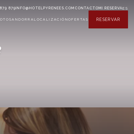
 879 879
INFO@HOTELPYRENEES.COM
CONTACTO
MI RESERVA
ES
RESERVAR
FOTOS
ANDORRA
LOCALIZACIÓN
OFERTAS
e