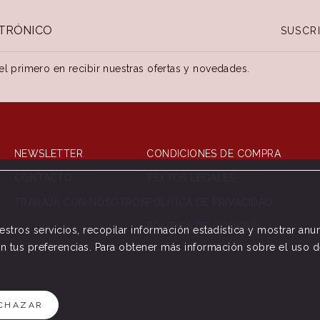
SUSCRI
el primero en recibir nuestras ofertas y novedades.
NEWSLETTER
CONDICIONES DE COMPRA
CONTACTO
TEXTOS LEGALES
TRABAJA CON NOSOTROS
POLÍTICA DE PRIVACIDAD
POLÍTICA DE COOKIES
stros servicios, recopilar información estadística y mostrar an
ún tus preferencias. Para obtener más información sobre el uso 
CHAZAR