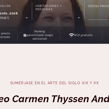
SALIDA
HABITACIONES Y
CÓDIGO PROM
PERSONAS
osto, 2026
ERNES
Parking
 precio
garantizado (pago
Wifi gratuito
ntizado
adicional)
SUMÉRJASE EN EL ARTE DEL SIGLO XIX Y XX
eo Carmen Thyssen And