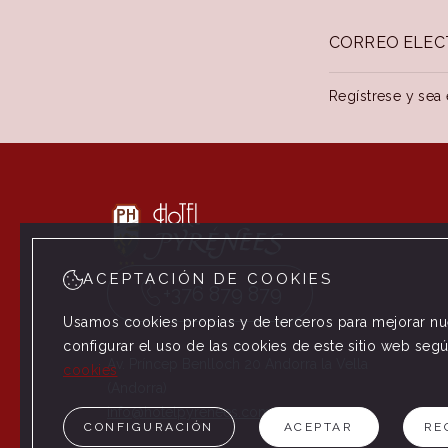
Regístrese y sea 
ACEPTACIÓN DE COOKIES
+376 879 879
Usamos cookies propias y de terceros para mejorar nue
configurar el uso de las cookies de este sitio web seg
Av. Príncep Benlloch 20 Andorra la Vella
cookies
(Andorra)
info@hotelpyrenees.com
CONFIGURACIÓN
ACEPTAR
RE