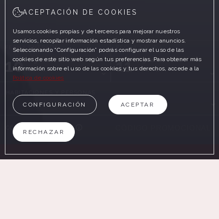
ACEPTACIÓN DE COOKIES
Usamos cookies propias y de terceros para mejorar nuestros
servicios, recopilar información estadística y mostrar anuncios.
FECHA ENTRADA
FECHA SALIDA
Seleccionando “Configuración” podrás configurar el uso de las
10
11
cookies de este sitio web según tus preferencias. Para obtener más
Agosto, 2026
Agosto, 2026
información sobre el uso de las cookies y tus derechos, accede a la
LUNES
MARTES
Política de cookies
HABITACIONES Y PERSONAS
CONFIGURACIÓN
ACEPTAR
CÓDIGO PROMOCIONAL
RECHAZAR
BUSCAR
EN LA WEB OFICIAL
VENTAJAS DE RESERVAR