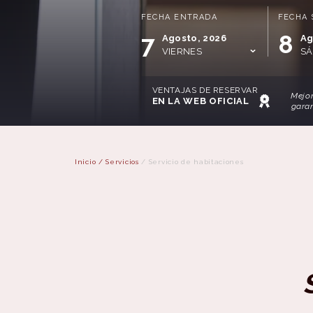
FECHA ENTRADA
FECHA 
7
8
Agosto, 2026
Ag
VIERNES
S
VENTAJAS DE RESERVAR
Mejor
EN LA WEB OFICIAL
gara
Inicio
/
Servicios
/
Servicio de habitaciones