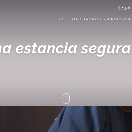
+376
HOTEL
HABITACIONES
SERVICIOS
na estancia segura