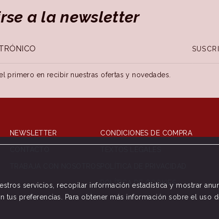
irse a la newsletter
SUSCRI
el primero en recibir nuestras ofertas y novedades.
NEWSLETTER
CONDICIONES DE COMPRA
CONTACTO
TEXTOS LEGALES
TRABAJA CON NOSOTROS
POLÍTICA DE PRIVACIDAD
POLÍTICA DE COOKIES
stros servicios, recopilar información estadística y mostrar an
ún tus preferencias. Para obtener más información sobre el uso 