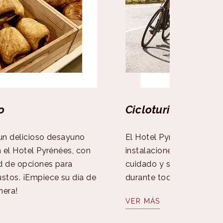
o
Cicloturismo
 un delicioso desayuno
El Hotel Pyrénées ofrece
n el Hotel Pyrénées, con
instalaciones especializa
d de opciones para
cuidado y seguridad de s
ustos. ¡Empiece su día de
durante toda su estancia
nera!
VER MÁS