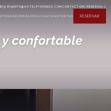
 879 879
INFO@HOTELPYRENEES.COM
CONTACTO
MI RESERVA
ES
RESERVAR
FOTOS
ANDORRA
LOCALIZACIÓN
OFERTAS
 y confortable