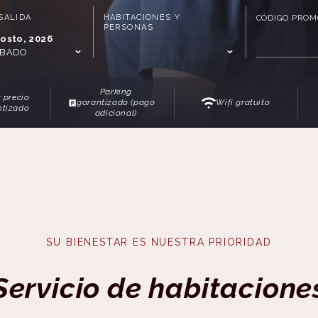
SALIDA
HABITACIONES Y
CÓDIGO PROM
PERSONAS
osto, 2026
ÁBADO
Parking
 precio
garantizado (pago
Wifi gratuito
ntizado
adicional)
SU BIENESTAR ES NUESTRA PRIORIDAD
Servicio de habitacione